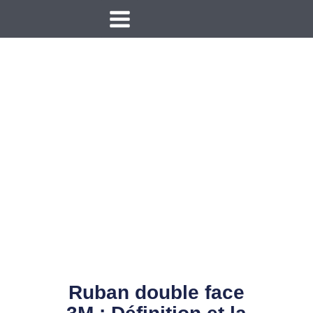
Aller
MAIN
au
contenu
MENU
Ruban double face