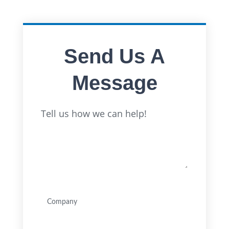
Send Us A
Message
Full
Tell us how we can help!
Name
Company
(Nécessaire)