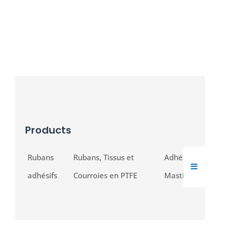
Products
Rubans
Rubans, Tissus et
Adhésifs et
HAMBUR
adhésifs
Courroies en PTFE
Mastics