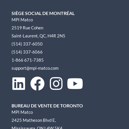
SIÈGE SOCIAL DE MONTRÉAL
MPI Matco
2519 Rue Cohen
Saint-Laurent, QC, H4R 2N5
(514) 337-6050
(514) 337-6066
1-866 671-7385
support@mpi-matco.com
L
F
I
Y
i
a
n
o
BUREAU DE VENTE DE TORONTO
n
c
s
u
MPI Matco
2425 Matheson Blvd E,
k
e
t
t
Mississauga, ON L4W 5K4