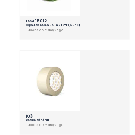
5012
®
tesa
High Adhesion up to 248°F (120°C)
Rubans de Masquage
103
Usage général
Rubans de Masquage