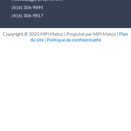
e
b
a
u
(416) 306-9895
(416) 306-9817
d
o
g
b
Copyright ©
2025
MPI Matco | Propulsé par MPI Matco |
Plan
i
o
r
e
du site
|
Politique de confidentialité
n
k
a
m