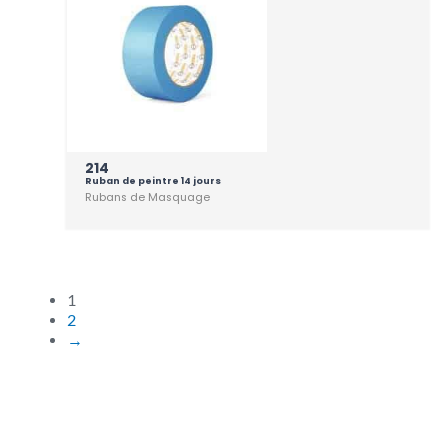
214
Ruban de peintre 14 jours
Rubans de Masquage
1
2
→