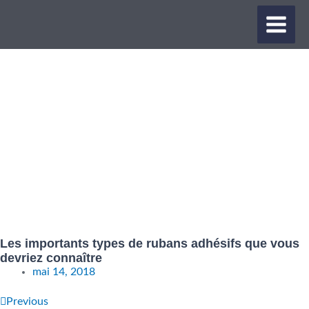
Aller
MAIN
au
contenu
MEN
Les importants types de rubans adhésifs que vous
devriez connaître
mai 14, 2018
Précédent
Suivant
Previous