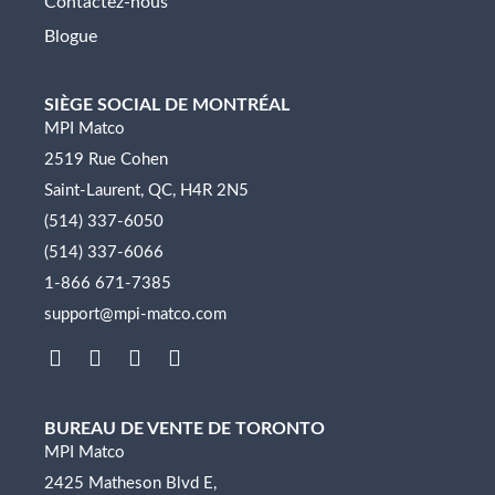
Contactez-nous
Blogue
SIÈGE SOCIAL DE MONTRÉAL
MPI Matco
2519 Rue Cohen
Saint-Laurent, QC, H4R 2N5
(514) 337-6050
(514) 337-6066
1-866 671-7385
support@mpi-matco.com
L
F
I
Y
i
a
n
o
n
c
s
u
k
e
t
t
BUREAU DE VENTE DE TORONTO
e
b
a
u
MPI Matco
d
o
g
b
2425 Matheson Blvd E,
i
o
r
e