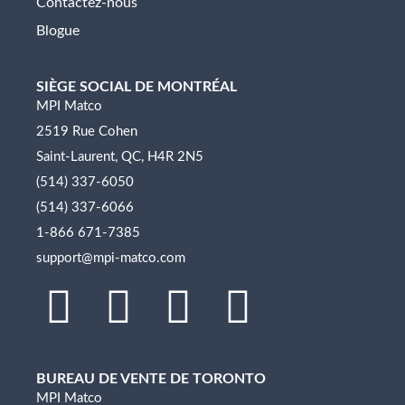
Contactez-nous
Blogue
SIÈGE SOCIAL DE MONTRÉAL
MPI Matco
2519 Rue Cohen
Saint-Laurent, QC, H4R 2N5
(514) 337-6050
(514) 337-6066
1-866 671-7385
support@mpi-matco.com
L
F
I
Y
i
a
n
o
BUREAU DE VENTE DE TORONTO
n
c
s
u
MPI Matco