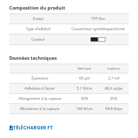
Composition du produit
Endos
TPP film
Type d’adhésif
Caoutchouc synthétique/résine
Couleur
Données techniques
Métrique
Impérial
Épaisseur
69 μm
2.7 mil
Adhésion à l’acier
5.1 N/cm
46.6 oz/po
Allongement à la rupture
35%
35%
Résistance à la rupture
166 N/cm
94.8 lb/po
TÉLÉCHARGER FT