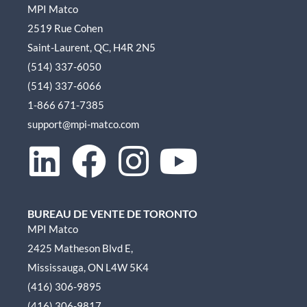
MPI Matco
2519 Rue Cohen
Saint-Laurent, QC, H4R 2N5
(514) 337-6050
(514) 337-6066
1-866 671-7385
support@mpi-matco.com
L
F
I
Y
i
a
n
o
BUREAU DE VENTE DE TORONTO
n
c
s
u
MPI Matco
2425 Matheson Blvd E,
k
e
t
t
Mississauga, ON L4W 5K4
e
b
a
u
(416) 306-9895
(416) 306-9817