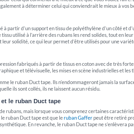
galement à déterminer celui qui conviendrait le mieux à vos b
é à partir d’un support en tissu de polyéthylène d’un côté et d’
le tissu utilisé à l’arrière des rubans les rend solides, tout en l
t leur solidité, ce qui leur permet d’être utilisés pour une varié
ression fabriqués à partir de tissus en coton avec de très forte
phique et télévisuelle, les mises en scène industrielles et les 
mme le ruban Duct tape. Ils n’endommageront jamais la surface s
elle ils sont collés, ils ne laissent aucun résidu.
 et le ruban Duct tape
 rubans, mais lorsque vous comprenez certaines caractéristique
 le ruban Duct tape est que le
ruban Gaffer
peut être retiré pr
e synthétique. En revanche, le ruban Duct tape ne s’enlèvera p