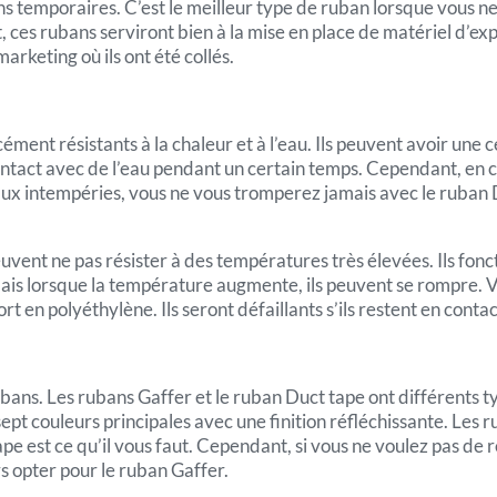
ions temporaires. C’est le meilleur type de ruban lorsque vou
, ces rubans serviront bien à la mise en place de matériel d’exp
arketing où ils ont été collés.
rcément résistants à la chaleur et à l’eau. Ils peuvent avoir une
ntact avec de l’eau pendant un certain temps. Cependant, en ce
x intempéries, vous ne vous tromperez jamais avec le ruban Du
peuvent ne pas résister à des températures très élevées. Ils fo
ais lorsque la température augmente, ils peuvent se rompre. 
ort en polyéthylène. Ils seront défaillants s’ils restent en cont
ans. Les rubans Gaffer et le ruban Duct tape ont différents typ
ept couleurs principales avec une finition réfléchissante. Les r
ape est ce qu’il vous faut. Cependant, si vous ne voulez pas de 
s opter pour le ruban Gaffer.