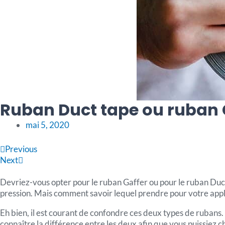
Ruban Duct tape ou ruban G
mai 5, 2020
Précédent
Suivant
Previous
Next
Devriez-vous opter pour le ruban Gaffer ou pour le ruban Duct t
pression. Mais comment savoir lequel prendre pour votre applic
Eh bien, il est courant de confondre ces deux types de rubans. 
connaître la différence entre les deux afin que vous puissiez c