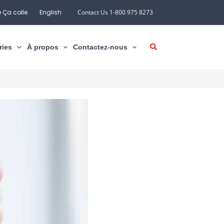
 Ça colle
English
Contact Us 1-800 975 8273
ries
À propos
Contactez-nous