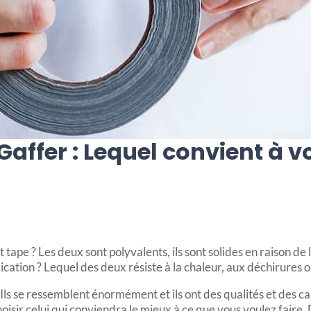
affer : Lequel convient à v
ape ? Les deux sont polyvalents, ils sont solides en raison de l
ation ? Lequel des deux résiste à la chaleur, aux déchirures ou
Ils se ressemblent énormément et ils ont des qualités et des car
hoisir celui qui conviendra le mieux à ce que vous voulez faire.