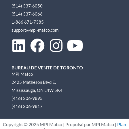
(514) 337-6050
(514) 337-6066
1-866 671-7385
support@mpi-matco.com
L
F
I
Y
i
a
n
o
BUREAU DE VENTE DE TORONTO
n
c
s
u
MPI Matco
2425 Matheson Blvd E,
k
e
t
t
Mississauga, ON L4W 5K4
e
b
a
u
(416) 306-9895
(416) 306-9817
d
o
g
b
Copyright ©
2025
MPI Matco | Propulsé par MPI Matco |
Plan