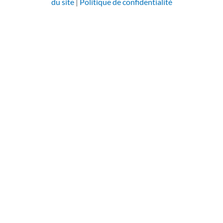
i
o
r
e
du site
|
Politique de confidentialité
n
k
a
m