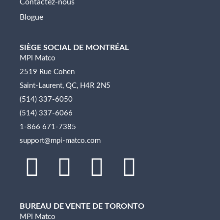
Contactez-nous
Blogue
SIÈGE SOCIAL DE MONTRÉAL
MPI Matco
2519 Rue Cohen
Saint-Laurent, QC, H4R 2N5
(514) 337-6050
(514) 337-6066
1-866 671-7385
support@mpi-matco.com
L
F
I
Y
i
a
n
o
BUREAU DE VENTE DE TORONTO
n
c
s
u
MPI Matco