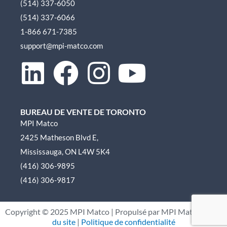
(514) 337-6050
(514) 337-6066
1-866 671-7385
support@mpi-matco.com
L
F
I
Y
i
a
n
o
BUREAU DE VENTE DE TORONTO
n
c
s
u
MPI Matco
2425 Matheson Blvd E,
k
e
t
t
Mississauga, ON L4W 5K4
e
b
a
u
(416) 306-9895
(416) 306-9817
d
o
g
b
Copyright ©
2025
MPI Matco | Propulsé par MPI Matco |
Plan
i
o
r
e
du site
|
Politique de confidentialité